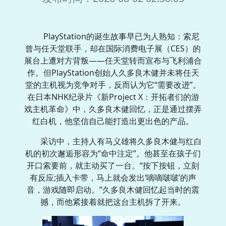
PlayStation的诞生故事早已为人熟知：索尼
曾与任天堂联手，却在国际消费电子展（CES）的
展台上遭对方背叛——任天堂转而宣布与飞利浦合
作。但PlayStation创始人久多良木健并未将任天
堂的主机视为竞争对手，反而认为它“需要改进”。
在日本NHK纪录片《新Project X：开拓者们的游
戏主机革命》中，久多良木健回忆，正是通过摆弄
红白机，他坚信自己能打造出更出色的产品。
采访中，主持人有马义雄将久多良木健与红白
机的初次邂逅形容为“命中注定”。他甚至在孩子们
开口索要前，就主动买了一台。“按下按钮，立刻
有反应;插入卡带，马上就会发出‘嘀嘀啵啵’的声
音，游戏随即启动。”久多良木健回忆起当时的震
撼，而他紧接着就把这台主机拆了开来。