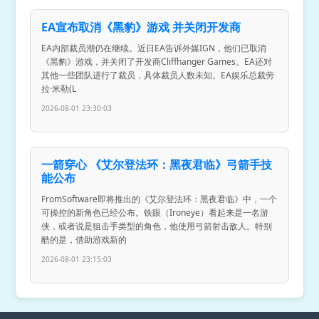
EA宣布取消《黑豹》游戏 并关闭开发商
EA内部裁员潮仍在继续。近日EA告诉外媒IGN，他们已取消
《黑豹》游戏，并关闭了开发商Cliffhanger Games。EA还对
其他一些团队进行了裁员，具体裁员人数未知。EA娱乐总裁劳
拉·米勒(L
2026-08-01 23:30:03
一箭穿心 《艾尔登法环：黑夜君临》弓箭手技
能公布
FromSoftware即将推出的《艾尔登法环：黑夜君临》中，一个
可操控的新角色已经公布。铁眼（Ironeye）看起来是一名游
侠，或者说是狙击手类型的角色，他使用弓箭射击敌人。特别
酷的是，借助游戏新的
2026-08-01 23:15:03