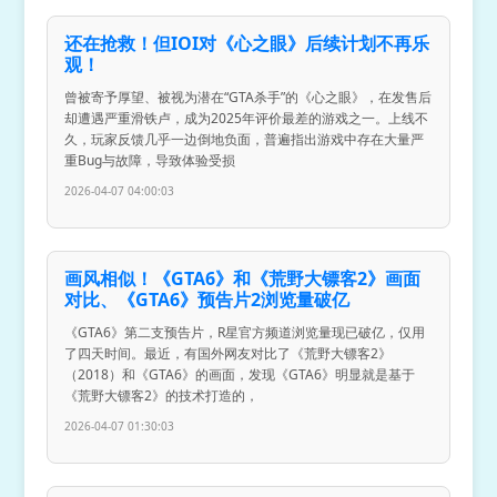
还在抢救！但IOI对《心之眼》后续计划不再乐
观！
曾被寄予厚望、被视为潜在“GTA杀手”的《心之眼》，在发售后
却遭遇严重滑铁卢，成为2025年评价最差的游戏之一。上线不
久，玩家反馈几乎一边倒地负面，普遍指出游戏中存在大量严
重Bug与故障，导致体验受损
2026-04-07 04:00:03
画风相似！《GTA6》和《荒野大镖客2》画面
对比、《GTA6》预告片2浏览量破亿
《GTA6》第二支预告片，R星官方频道浏览量现已破亿，仅用
了四天时间。最近，有国外网友对比了《荒野大镖客2》
（2018）和《GTA6》的画面，发现《GTA6》明显就是基于
《荒野大镖客2》的技术打造的，
2026-04-07 01:30:03