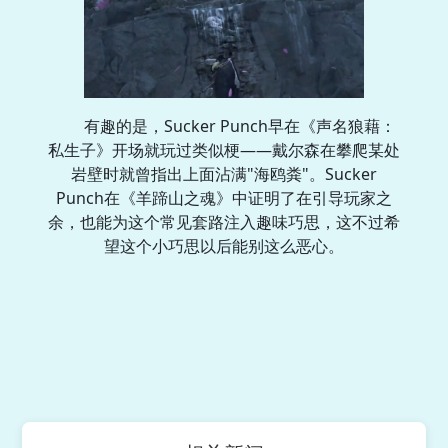
有趣的是，Sucker Punch早在《声名狼藉：
私生子》开场就玩过类似梗——戴尔森在攀爬某处
岩壁时就曾指出上面沾满"海鸥粪"。Sucker
Punch在《羊蹄山之魂》中证明了在引导玩家之
余，也能为这个常见套路注入趣味巧思，这不过希
望这个小巧思以后能别这么恶心。