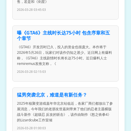
售，若是和《剑星》
2026-03-28 03:45:03
曝《GTA6》主线时长达75小时 包含序章和五
个章节
《GTA6》开发历时已久，投入的资金也很庞大。本作将于
2026年5月26日，玩家们对该作仍知之甚少。近日网上有爆料
称，《GTA6》主线剧情时长将长达75小时。近日爆料人士
remiremus发推文称，《
2026-03-28 02:15:03
猛男突袭北京，难道是有新任务？
2025年核聚变游戏嘉年华北京站临近，各家厂商们都放出了参
展消息，今年我们的老朋友世嘉则带来了他们的忍者主题横版
战斗新作《超级忍 反攻的斩击》，该作由制作《怒之铁拳4》
的Lizardcube工作室倾
2026-03-28 01:00:03