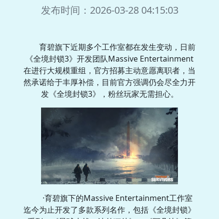
发布时间：2026-03-28 04:15:03
育碧旗下近期多个工作室都在发生变动，日前
《全境封锁3》开发团队Massive Entertainment
在进行大规模重组，官方招募主动意愿离职者，当
然承诺给于丰厚补偿，目前官方强调仍会尽全力开
发《全境封锁3》，粉丝玩家无需担心。
·育碧旗下的Massive Entertainment工作室
迄今为止开发了多款系列名作，包括《全境封锁》