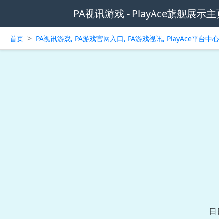
PA视讯游戏 - PlayAce旗舰展示主
>
首页
PA视讯游戏, PA游戏官网入口, PA游戏视讯, PlayAce平台
日