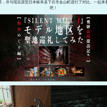
景，并与现实原型日本岐阜县下吕市金山町进行了对比。一起来
吧！