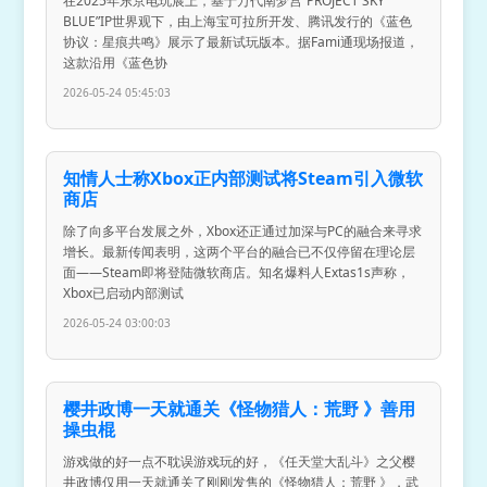
在2025年东京电玩展上，基于万代南梦宫“PROJECT SKY
BLUE”IP世界观下，由上海宝可拉所开发、腾讯发行的《蓝色
协议：星痕共鸣》展示了最新试玩版本。据Fami通现场报道，
这款沿用《蓝色协
2026-05-24 05:45:03
知情人士称Xbox正内部测试将Steam引入微软
商店
除了向多平台发展之外，Xbox还正通过加深与PC的融合来寻求
增长。最新传闻表明，这两个平台的融合已不仅停留在理论层
面——Steam即将登陆微软商店。知名爆料人Extas1s声称，
Xbox已启动内部测试
2026-05-24 03:00:03
樱井政博一天就通关《怪物猎人：荒野 》善用
操虫棍
游戏做的好一点不耽误游戏玩的好，《任天堂大乱斗》之父樱
井政博仅用一天就通关了刚刚发售的《怪物猎人：荒野 》，武