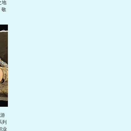
之地
，敬
拟游
系列
职业