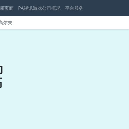
闻页面
PA视讯游戏公司概况
平台服务
打高尔夫
动
高