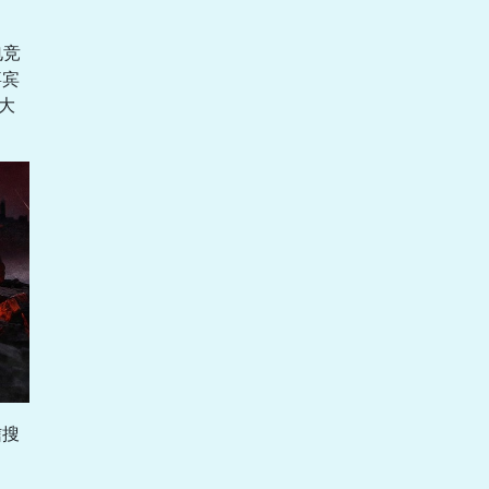
电竞
嘉宾
大
信搜