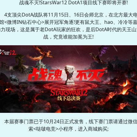
战魂不灭!StarsWar12 DotA1项目线下赛即将开赛!
4支顶尖DotA战队将11月15日、16日会师北京，在北方最大
馆<微博IN钻石中心>展开冠军角逐!更有鼠大王、hao、冷冷等
助力现场，这是属于老DotA玩家的狂欢，是后DotA时代的天王山
战，究竟谁能加冕为王!
本届赛事门票已于10月24日正式发售，线下赛门票请通过微
索<哒啵电竞>小程序，进入商城购买;