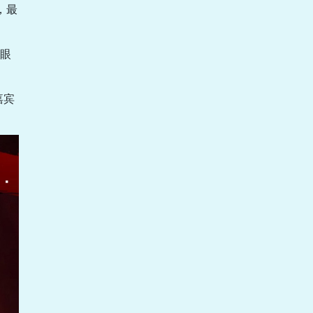
，最
光眼
嘉宾