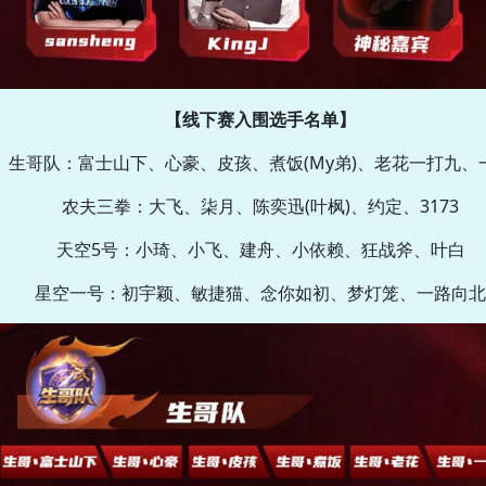
【线下赛入围选手名单】
生哥队：富士山下、心豪、皮孩、煮饭(My弟)、老花一打九、
农夫三拳：大飞、柒月、陈奕迅(叶枫)、约定、3173
天空5号：小琦、小飞、建舟、小依赖、狂战斧、叶白
星空一号：初宇颖、敏捷猫、念你如初、梦灯笼、一路向北