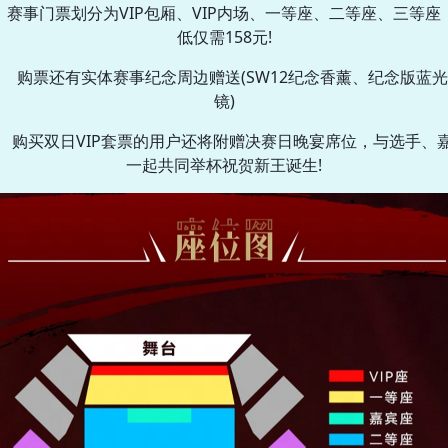
赛事门票划分为VIP包厢、VIP内场、一等座、二等座、三等座
低仅需158元!
购票还有实体赛事纪念周边赠送(SW12纪念香薰、纪念版蓝
镜)
购买双日VIP套票的用户还将附赠决赛日晚宴席位，与选手、
一起共同举杯祝贺新王诞生!