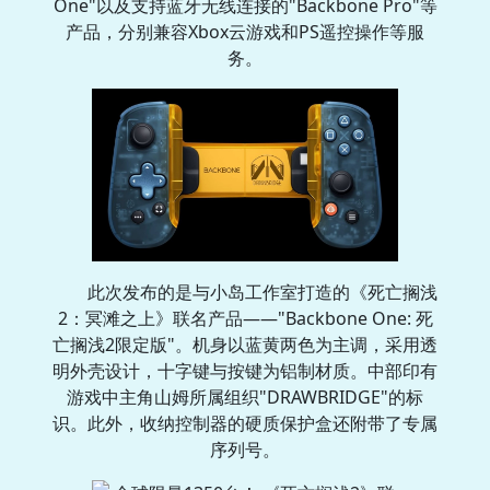
One"以及支持蓝牙无线连接的"Backbone Pro"等
产品，分别兼容Xbox云游戏和PS遥控操作等服
务。
此次发布的是与小岛工作室打造的《死亡搁浅
2：冥滩之上》联名产品——"Backbone One: 死
亡搁浅2限定版"。机身以蓝黄两色为主调，采用透
明外壳设计，十字键与按键为铝制材质。中部印有
游戏中主角山姆所属组织"DRAWBRIDGE"的标
识。此外，收纳控制器的硬质保护盒还附带了专属
序列号。